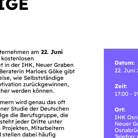
IGE
unternehmen am
22. Juni
 kostenlosen
Datum:
et in der IHK, Neuer Graben
22. Juni
 Beraterin Marloes Göke gibt
ise, wie Selbstständige
otivation zurückgewinnen,
Zeit:
icher werden können.
17:00 - 1
mern wird genau das oft
iner Studie der Deutschen
Ort:
lge die Berufsgruppe, die
IHK Osn
steht jeder Dritte unter
Neuer G
 Projekten, Mitarbeitern
Osnabrü
 stellen dabei häufig
Telefon: