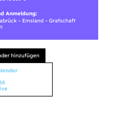
nd Anmeldung:
brück – Emsland – Grafschaft
m
der hinzufügen
alender
65
ive