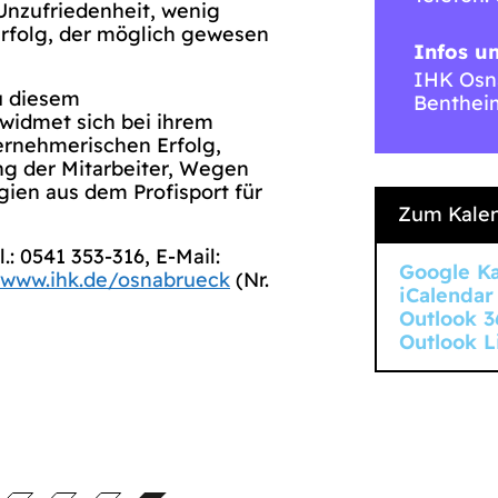
 Unzufriedenheit, wenig
erfolg, der möglich gewesen
Infos u
IHK Osna
u diesem
Benthei
widmet sich bei ihrem
ernehmerischen Erfolg,
ng der Mitarbeiter, Wegen
ien aus dem Profisport für
Zum Kalen
.: 0541 353-316, E-Mail:
Google K
www.ihk.de/osnabrueck
(Nr.
iCalendar
Outlook 3
Outlook L