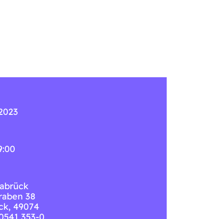
 2023
9:00
abrück
raben 38
ck
,
49074
 0541 353-0