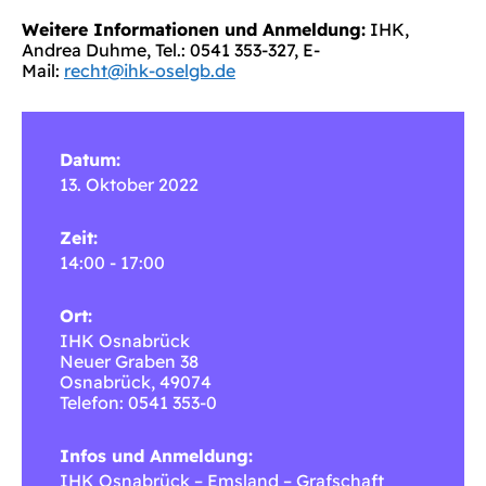
Weitere Informationen und Anmeldung:
IHK,
Andrea Duhme, Tel.: 0541 353-327, E-
Mail:
recht@ihk-oselgb.de
Datum:
13. Oktober 2022
Zeit:
14:00 - 17:00
Ort:
IHK Osnabrück
Neuer Graben 38
Osnabrück
,
49074
Telefon: 0541 353-0
Infos und Anmeldung:
IHK Osnabrück – Emsland – Grafschaft