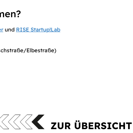
men?
er
und
RISE Startup!Lab
chstraße/Elbestraße)