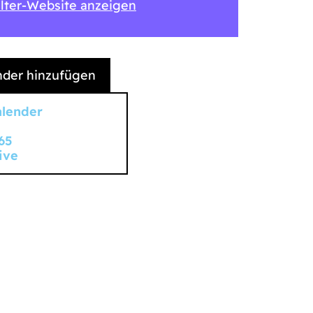
lter-Website anzeigen
der hinzufügen
alender
65
ive