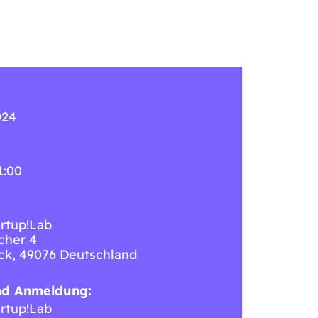
024
1:00
rtup!Lab
cher 4
ck
,
49076
Deutschland
nd Anmeldung:
rtup!Lab