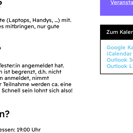
?
Veransta
te (Laptops, Handys, …) mit.
les mitbringen, nur gute
Zum Kalen
?
Google K
iCalendar
Outlook 3
 Tester:in angemeldet hat.
Outlook L
ist begrenzt, d.h. nicht
ion anmeldet, nimmt
r Teilnahme werden ca. eine
chnell sein lohnt sich also!
in?
essen: 19:00 Uhr