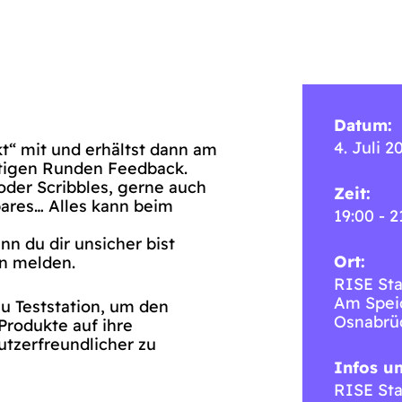
Datum:
4. Juli 2
kt“ mit und erhältst dann am
ütigen Runden Feedback.
oder Scribbles, gerne auch
Zeit:
bares… Alles kann beim
19:00 - 2
n du dir unsicher bist
Ort:
on melden.
RISE Sta
Am Spei
zu Teststation, um den
Osnabrü
Produkte auf ihre
utzerfreundlicher zu
Infos u
RISE Sta