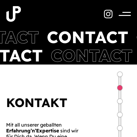
Zum
Inhalt
springen
Menü
KONTAKT
Mit all unserer geballten
Erfahrung’n’Expertise
sind wir
für Dich da. Wenn Du eine