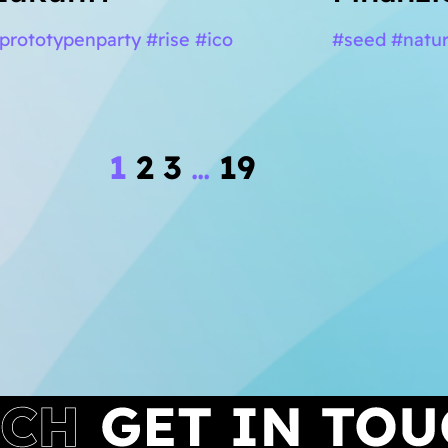
prototypenparty #rise #ico
#seed #natu
1
2
3
…
19