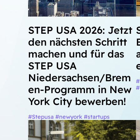
STEP USA 2026: Jetzt
den nächsten Schritt
machen und für das
STEP USA
Niedersachsen/Brem
#
en-Programm in New
#
York City bewerben!
#Stepusa #newyork #startups