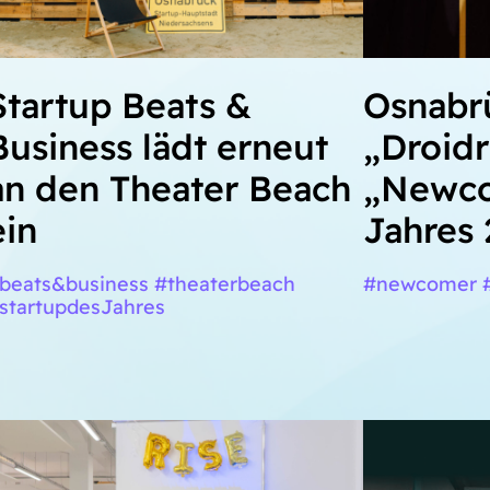
Startup Beats &
Osnabr
Business lädt erneut
„Droid
an den Theater Beach
„Newco
ein
Jahres 
beats&business #theaterbeach
#newcomer #
startupdesJahres