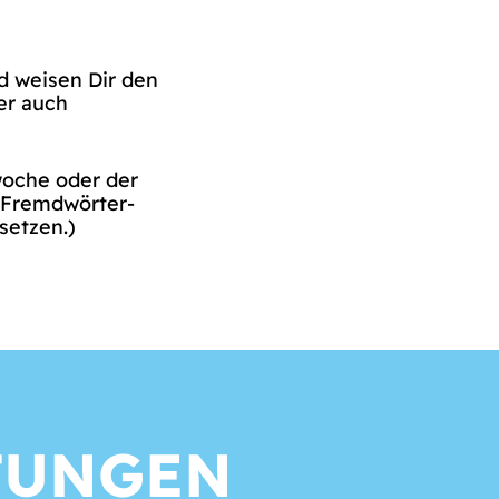
 weisen Dir den
r auch
oche oder der
h Fremdwörter-
setzen.)
TUNGEN