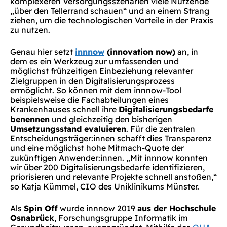
komplexeren Versorgungsszenarien viele Nutzende
„über den Tellerrand schauen“ und an einem Strang
ziehen, um die technologischen Vorteile in der Praxis
zu nutzen.
Genau hier setzt
innnow
(innovation now)
an, in
dem es ein Werkzeug zur umfassenden und
möglichst frühzeitigen Einbeziehung relevanter
Zielgruppen in den Digitalisierungsprozess
ermöglicht. So können mit dem innnow-Tool
beispielsweise die Fachabteilungen eines
Krankenhauses schnell ihre
Digitalisierungsbedarfe
benennen
und gleichzeitig den bisherigen
Umsetzungsstand evaluieren
. Für die zentralen
Entscheidungsträger:innen schafft dies Transparenz
und eine möglichst hohe Mitmach-Quote der
zukünftigen Anwender:innen. „Mit innnow konnten
wir über 200 Digitalisierungsbedarfe identifizieren,
priorisieren und relevante Projekte schnell anstoßen,“
so Katja Kümmel, CIO des Uniklinikums Münster.
Als
Spin Off
wurde innnow 2019
aus der Hochschule
Osnabrück
, Forschungsgruppe Informatik im