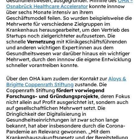
Gesundheitswesen, ausgegründet. Mithilfe des
OHA –
Osnabrück Healthcare Accelerator
konnte innnow
über sechs Monate intensiv an ihrem
Geschäftsmodell feilen. So wurden beispielsweise die
Mehrwerte für verschiedene Zielgruppen im
Krankenhaus herausgearbeitet, um den Vertrieb des
Startups noch zielgerichteter aufzusetzen. Die
schnelle
Vernetzung
mit Klinikgeschäftsführenden
und anderen wichtigen Expert:innen aus dem
Gesundheitswesen war darüber hinaus ein wichtiger
Mehrwert, durch den innnow die eigene Entwicklung
schneller vorantreiben konnte.
Über den OHA kam zudem der Kontakt zur
Aloys &
Brigitte Coppenrath Stiftung
zustande. Die
Coppenrath Stiftung
fördert vorwiegend
Forschungs- und Gründungsprojekte
, deren Fokus
nicht allein auf Profit ausgerichtet ist, sondern auch
auf gesellschaftlichen Mehrwert setzt. Die
Dringlichkeit der Digitalisierung in
Gesundheitseinrichtungen ist zwar schon lange
bekannt, hat aber insbesondere durch die Corona-
Pandemie an Relevanz gewonnen. „Mit dem
Krankenhauszukunftsgesetz und der Bereitstellung