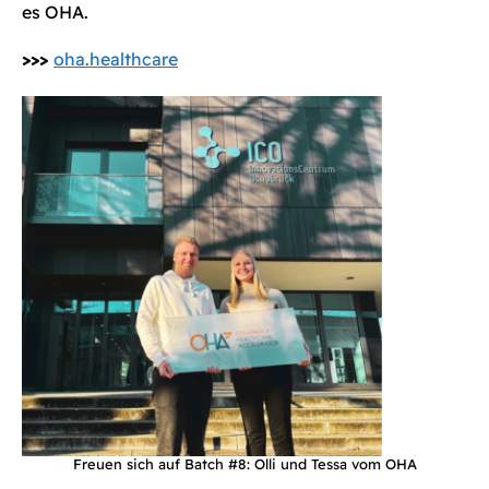
es OHA.
>>>
oha.healthcare
Freuen sich auf Batch #8: Olli und Tessa vom OHA