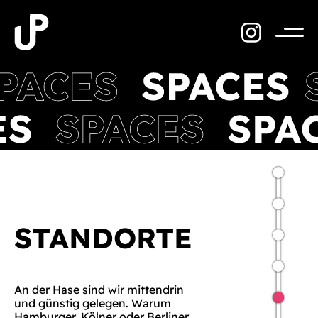
Zum
Inhalt
springen
Menü
STANDORTE
An der Hase sind wir mittendrin
und günstig gelegen. Warum
Hamburger, Kölner oder Berliner