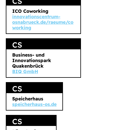
CS
ICO Coworking
innovationscentrum-
osnabrueck.de/raeume/co
workin
g
CS
Business- und
Innovationspark
Quakenbrück
BIQ GmbH
CS
Speicherhaus
speicherhaus-os.de
CS