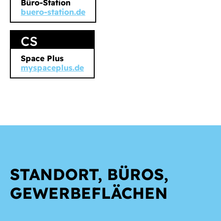
Büro-Station
buero-station.de
CS
Space Plus
myspaceplus.de
STANDORT, BÜROS,
GEWERBEFLÄCHEN