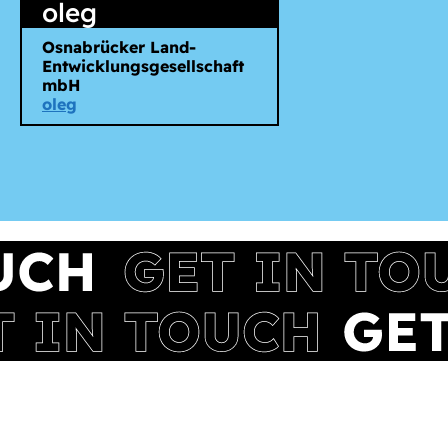
oleg
Osnabrücker Land-
Entwicklungsgesellschaft
mbH
oleg