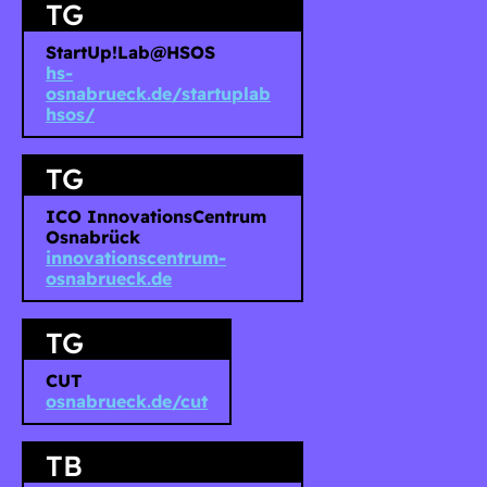
TG
StartUp!Lab@HSOS
hs-
osnabrueck.de/startuplab
hsos/
TG
ICO InnovationsCentrum
Osnabrück
innovationscentrum-
osnabrueck.de
TG
CUT
osnabrueck.de/cut
TB