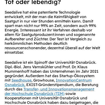
Tot oder lebendig?
Seedalive hat eine patentierte Technologie
entwickelt, mit der man die Keimfähigkeit von
Saatgut in nur vier Stunden ermitteln kann. Damit
spart man nicht nur 99% an Zeit, sondern auch 99%
Energie. Interessant ist ihr Verfahren deshalb vor
allem für Saatgutproduzent:innen und sogenannte
Aufbereiter und Züchter. Der Test ist Vergleich zu
herkömmlichen Methoden deutlich
ressourcenschonender, dezentral überall auf der Welt
einsetzbar.
Seedalive ist ein Spinoff der Universität Osnabrück.
Dipl.-Biol. Jens Varnskühler und Prof. Dr. Klaus
Mummenhoff haben das Unternehmen im Jahr 2021
gegründet. Außerdem hat das Startup-Ökosystem
mit
Seedhouse
, Growhouse,
InnovationCentrum
Osnabrück
, EXIST-Gründerstipendium, die Beratung
durch das
Transfer- und Innovationsmanagement
der Hochschule Osnabrück (TIM)
sowie
Kooperationen mit Universität Osnabrück und
Hochschule Osnabrück haben dazu beigetragen, die