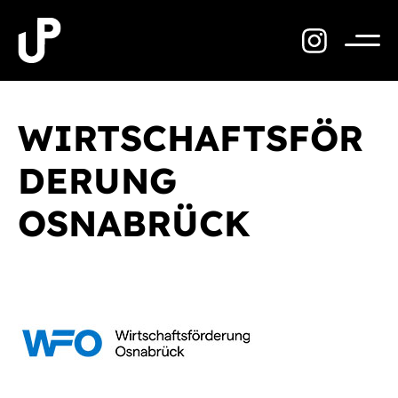
Zum
Inhalt
springen
Menü
WIRTSCHAFTSFÖR
DERUNG
OSNABRÜCK