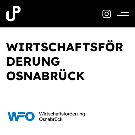
Zum
Inhalt
springen
Menü
WIRTSCHAFTSFÖR
DERUNG
OSNABRÜCK