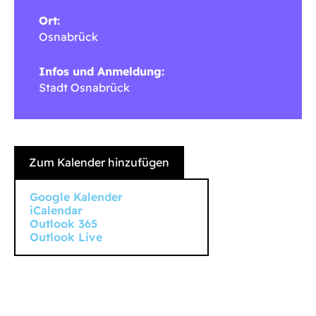
Ort:
Osnabrück
Infos und Anmeldung:
Stadt Osnabrück
Zum Kalender hinzufügen
Google Kalender
iCalendar
Outlook 365
Outlook Live