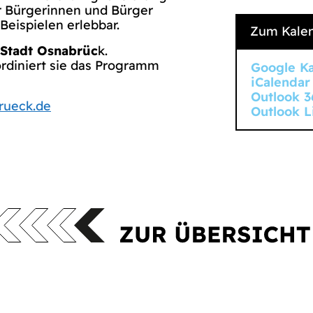
ür Bürgerinnen und Bürger
eispielen erlebbar.
Zum Kalen
Stadt Osnabrüc
k.
ordiniert sie das Programm
Google K
iCalendar
Outlook 3
rueck.de
Outlook L