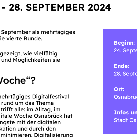
-
28. SEPTEMBER 2024
 September als mehrtägiges
die vierte Runde.
Beginn:
24. Sep
gezeigt, wie vielfältig
 und Möglichkeiten sie
Ende:
28. Sep
 Woche“?
Ort:
ehrtägiges Digitalfestival
Osnabrü
en rund um das Thema
rifft alle: im Alltag, im
Infos u
igitale Woche Osnabrück hat
Stadt O
ngste mit der digitalen
kation und durch den
minimieren. Digitalisierung