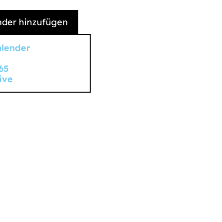
der hinzufügen
alender
65
ive