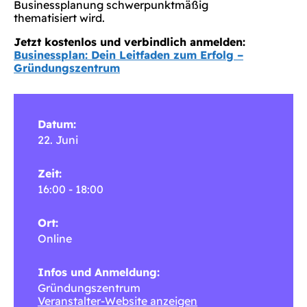
Businessplanung schwerpunktmäßig
thematisiert wird.
Jetzt kostenlos und verbindlich anmelden:
Businessplan: Dein Leitfaden zum Erfolg –
Gründungszentrum
Datum:
22. Juni
Zeit:
16:00 - 18:00
Ort:
Online
Infos und Anmeldung:
Gründungszentrum
Veranstalter-Website anzeigen