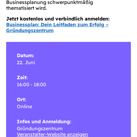
Businessplanung schwerpunktmäßig
thematisiert wird.
Jetzt kostenlos und verbindlich anmelden:
Businessplan: Dein Leitfaden zum Erfolg –
Gründungszentrum
Datum:
22. Juni
Zeit:
16:00 - 18:00
Ort:
Online
Infos und Anmeldung:
Gründungszentrum
Veranstalter-Website anzeigen