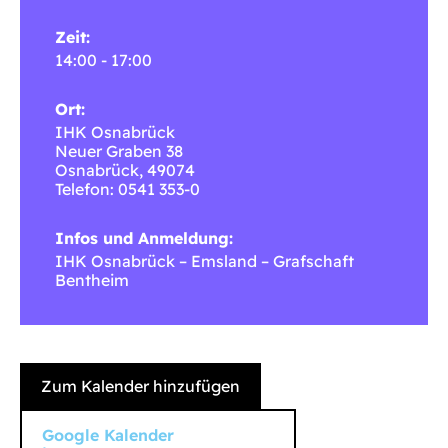
Zeit:
14:00 - 17:00
Ort:
IHK Osnabrück
Neuer Graben 38
Osnabrück
,
49074
Telefon: 0541 353-0
Infos und Anmeldung:
IHK Osnabrück – Emsland – Grafschaft
Bentheim
Zum Kalender hinzufügen
Google Kalender