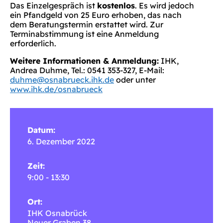
Das Einzelgespräch ist
kostenlos
. Es wird jedoch
ein Pfandgeld von 25 Euro erhoben, das nach
dem Beratungstermin erstattet wird. Zur
Terminabstimmung ist eine Anmeldung
erforderlich.
Weitere Informationen & Anmeldung:
IHK,
Andrea Duhme, Tel.: 0541 353-327, E-Mail:
duhme@osnabrueck.ihk.de
oder unter
www.ihk.de/osnabrueck
Datum:
6. Dezember 2022
Zeit:
9:00 - 13:30
Ort:
IHK Osnabrück
Neuer Graben 38