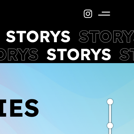
Menü
IES