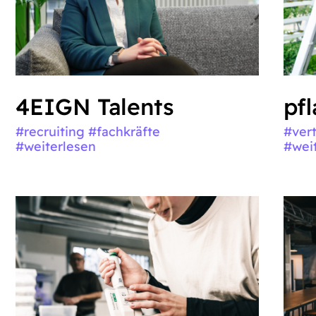
4EIGN Talents
pf
#recruiting #fachkräfte
#ver
#weiterlesen
#wei