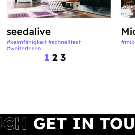
seedalive
Mi
#keimfähigkeit #schnelltest
#mik
#weiterlesen
1
2
3