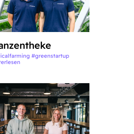
lanzentheke
ticalfarming #greenstartup
terlesen