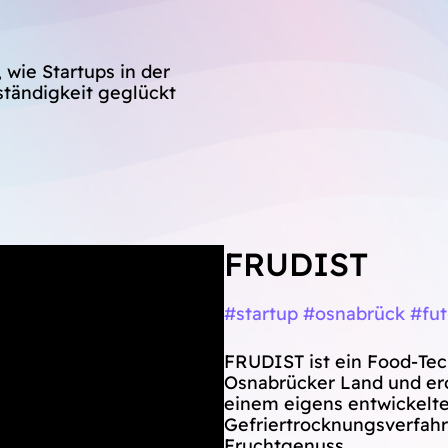
 wie Startups in der
ständigkeit geglückt
FRUDIST
#startup #osnabrück #fut
FRUDIST ist ein Food-Te
Osnabrücker Land und er
einem eigens entwickelt
Gefriertrocknungsverfahr
Fruchtgenuss.