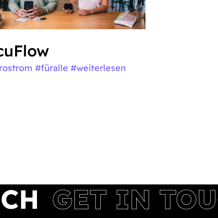
cuFlow
rostrom #füralle
#weiterlesen